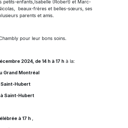
ses petits-enfants,Isabelle (Robert) et Marc-
Nicolas, beaux-frères et belles-sœurs, ses
plusieurs parents et amis.
 Chambly pour leur bons soins.
écembre 2024, de 14 h à 17 h
à la:
du Grand Montréal
 Saint-Hubert
 à Saint-Hubert
élébrée à 17 h
,