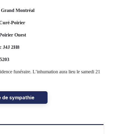
u Grand Montréal
Curé-Poirier
oirier Ouest
c J4J 2H8
-5203
ésidence funéraire. L’inhumation aura lieu le samedi 21
e de sympathie