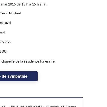
 mai 2015 de 13 h à 15 h à la :
 Grand Montréal
re Laval
nard
H7S 2G5
-9808
chapelle de la résidence funéraire.
e de sympathie
.. I love you all and I will think of Serge