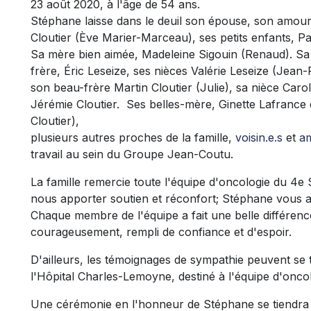
23 août 2020, à l'âge de 54 ans.
Stéphane laisse dans le deuil son épouse, son amoure
Cloutier (Ève Marier-Marceau), ses petits enfants, P
Sa mère bien aimée, Madeleine Sigouin (Renaud). Sa
frère, Éric Leseize, ses nièces Valérie Leseize (Jean
son beau-frère Martin Cloutier (Julie), sa nièce Car
Jérémie Cloutier. Ses belles-mère, Ginette Lafran
Cloutier),
plusieurs autres proches de la famille,
voisin.e.s
et
am
travail au sein du Groupe Jean-Coutu.
La famille remercie toute l'équipe d'oncologie du 4e
nous apporter soutien et réconfort; Stéphane vous ap
Chaque membre de l'équipe a fait une belle différence 
courageusement, rempli de confiance et d'espoir.
D'ailleurs, les témoignages de sympathie peuvent se 
l'Hôpital Charles-Lemoyne, destiné à l'équipe d'onc
Une cérémonie en l'honneur de Stéphane se tiendra l