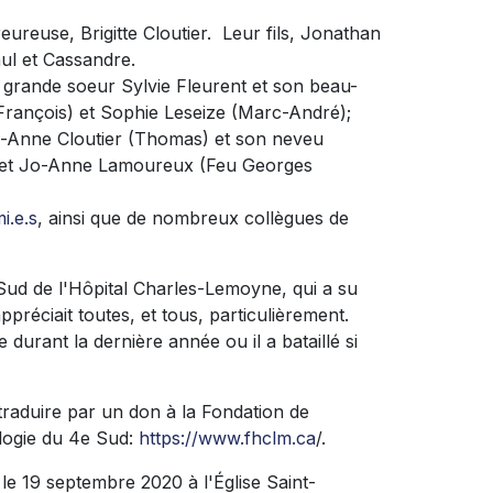
ureuse, Brigitte Cloutier. Leur fils, Jonathan
aul et Cassandre.
 grande soeur Sylvie Fleurent et son beau-
-François) et Sophie Leseize (Marc-André);
ol-Anne Cloutier (Thomas) et son neveu
ce et Jo-Anne Lamoureux (Feu Georges
i.e.s
, ainsi que de nombreux collègues de
 Sud de l'Hôpital Charles-Lemoyne, qui a su
préciait toutes, et tous, particulièrement.
durant la dernière année ou il a bataillé si
traduire par un don à la Fondation de
ologie du 4e Sud:
https://www.fhclm.ca
/.
e 19 septembre 2020 à l'Église Saint-