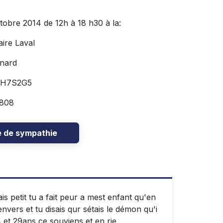
tobre 2014 de 12h à 18 h30 à la:
ire Laval
unard
) H7S2G5
808
e de sympathie
s petit tu a fait peur a mest enfant qu'en
envers et tu disais qur sétais le démon qu'i
 et 29ans ce souviens et en rie