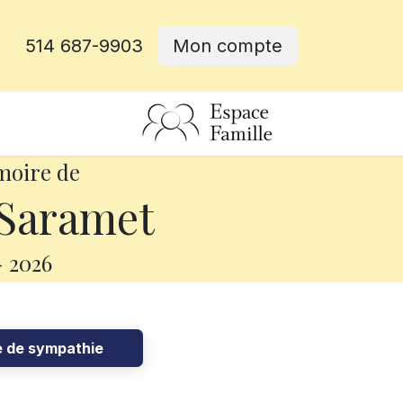
514 687-9903
Mon compte
rative
moire de
Saramet
-
2026
e de sympathie