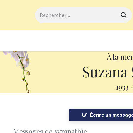
ferts
Devenir membre
Votre coopé
À la mé
Suzana 
1933
Écrire un messag
Messages de sympathie