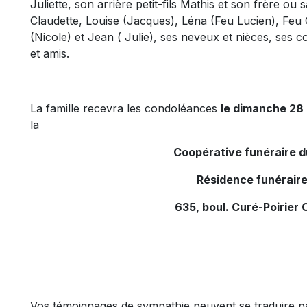
Juliette, son arrière petit-fils Mathis et son frère ou
Claudette, Louise (Jacques), Léna (Feu Lucien), Feu 
(Nicole) et Jean ( Julie), ses neveux et nièces, ses c
et amis.
La famille recevra les condoléances
le dimanche 28 
la
Coopérative funéraire 
Résidence funéraire
635, boul. Curé-Poirier 
Vos témoignages de sympathie peuvent se traduire p