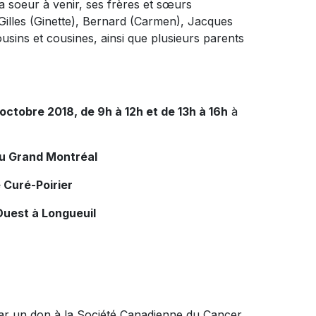
 sa soeur à venir, ses frères et sœurs
Gilles (Ginette), Bernard (Carmen), Jacques
ousins et cousines, ainsi que plusieurs parents
octobre 2018, de 9h à 12h et de 13h à 16h
à
du Grand Montréal
 Curé-Poirier
Ouest à Longueuil
ar un don à la Société Canadienne du Cancer.