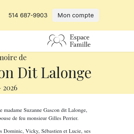
514 687-9903
Mon compte
rative
moire de
n Dit Lalonge
-
2026
s de madame Suzanne Gascon dit Lalonge,
épouse de feu monsieur Gilles Perrier.
ants Dominic, Vicky, Sébastien et Lucie, ses