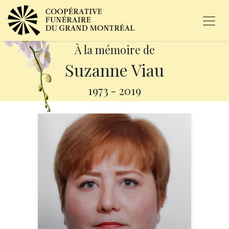
À la mémoire de
Suzanne Viau
1973
-
2019