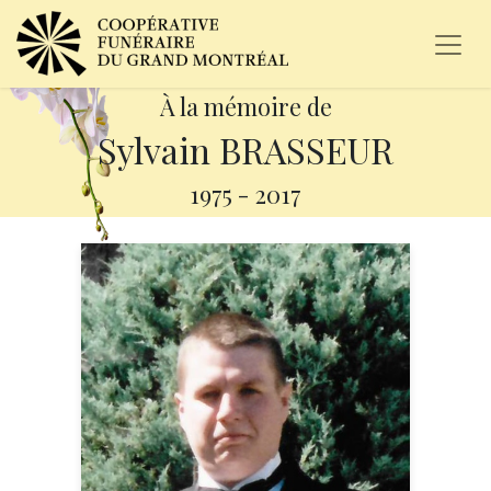
À la mémoire de
Sylvain BRASSEUR
1975
-
2017