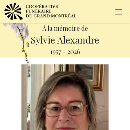
À la mémoire de
Sylvie Alexandre
1957
-
2026