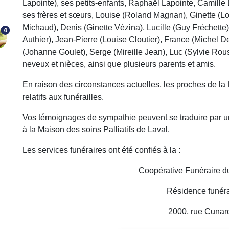
Lapointe), ses petits-enfants, Raphaël Lapointe, Camille
ses frères et sœurs, Louise (Roland Magnan), Ginette (Lo
Michaud), Denis (Ginette Vézina), Lucille (Guy Fréchette),
4
Authier), Jean-Pierre (Louise Cloutier), France (Michel D
(Johanne Goulet), Serge (Mireille Jean), Luc (Sylvie Rou
neveux et nièces, ainsi que plusieurs parents et amis.
En raison des circonstances actuelles, les proches de la 
relatifs aux funérailles.
Vos témoignages de sympathie peuvent se traduire par 
à la Maison des soins Palliatifs de Laval.
Les services funéraires ont été confiés à la :
Coopérative Funéraire d
Résidence funéra
2000, rue Cunar