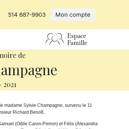
514 687-9903
Mon compte
rative
moire de
hampagne
-
2021
 de madame Sylvie Champagne, survenu le 11
onsieur Richard Benoît.
, Samuel (Odile Caron-Perron) et Félix (Alexandra