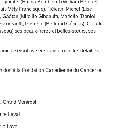
 Lapointe, (Emma Bérubé) et (William Bérubé),
uis Vély Francisque), Réjean, Michel (Lise
 Gaétan (Mireille Gibeault), Marielle (Daniel
essureault), Pierrette (Bertrand Gélinas), Claude
sseau) ses beaux-frères et belles-sœurs, ses
famille seront avisées concernant les détailles
un don à la Fondation Canadienne du Cancer ou
u Grand Montréal
ire Laval
d à Laval