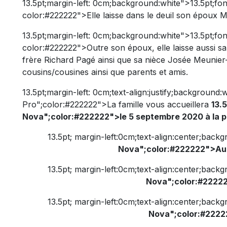
13.5pt;margin-left: 0cm;background:white">
13.5pt;fo
color:#222222">Elle laisse dans le deuil son époux 
13.5pt;margin-left: 0cm;background:white">
13.5pt;fo
color:#222222">Outre son époux, elle laisse aussi sa
frère Richard Pagé ainsi que sa nièce Josée Meunier
cousins/cousines ainsi que parents et amis.
13.5pt;margin-left: 0cm;text-align:justify;background:
Pro";color:#222222">La famille vous accueillera
13.5
Nova";color:#222222">le 5 septembre 2020 à la p
13.5pt; margin-left:0cm;text-align:center;back
Nova";color:#222222">Au :
13.5pt; margin-left:0cm;text-align:center;back
Nova";color:#2222
13.5pt; margin-left:0cm;text-align:center;back
Nova";color:#222