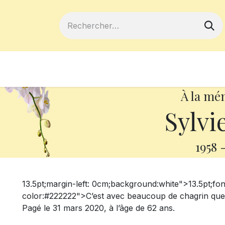
ferts
Devenir membre
Votre coopé
À la mé
Sylvi
1958
13.5pt;margin-left: 0cm;background:white">
13.5pt;fo
color:#222222">C’est avec beaucoup de chagrin qu
Pagé le 31 mars 2020, à l’âge de 62 ans.