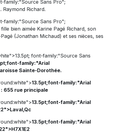
nt-family:"Source Sans Pro";
M. Raymond Richard.
nt-family:"Source Sans Pro";
 fille bien aimée Karine Pagé Richard, son
-Pagé (Jonathan Michaud) et ses nièces, ses
white">
13.5pt; font-family:"Source Sans
pt;font-family:"Arial
aroisse Sainte-Dorothée.
ground:white">
13.5pt;font-family:"Arial
 655 rue principale
ground:white">
13.5pt;font-family:"Arial
22">Laval,Qc
ground:white">
13.5pt;font-family:"Arial
222">H7X1E2