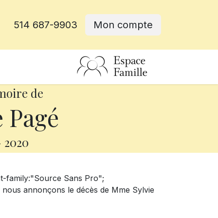
514 687-9903
Mon compte
rative
moire de
e Pagé
-
2020
nt-family:"Source Sans Pro";
e nous annonçons le décès de Mme Sylvie