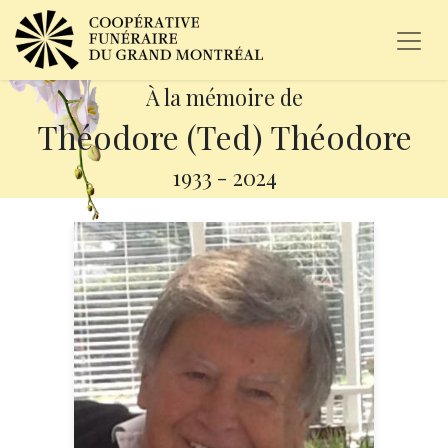
À la mémoire de
Théodore (Ted) Théodore
1933
-
2024