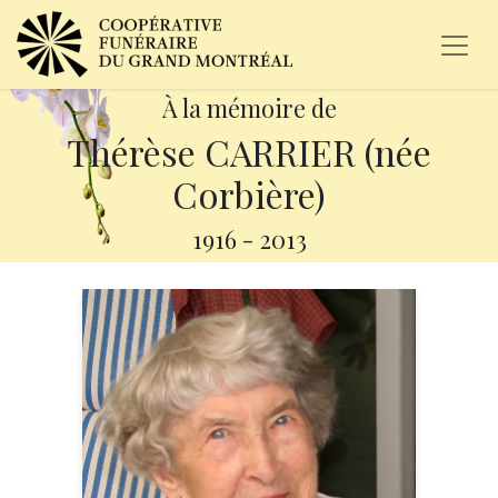
À la mémoire de
Thérèse CARRIER (née
Corbière)
1916
-
2013