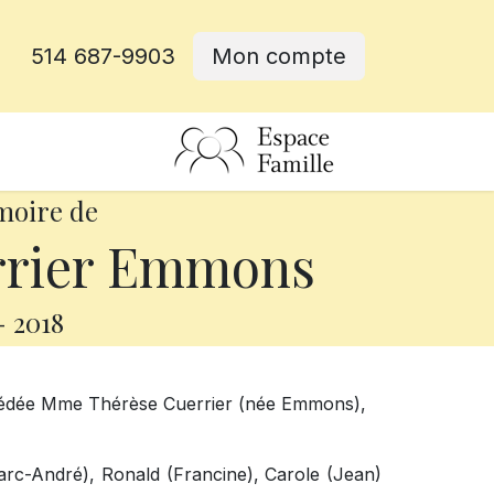
514 687-9903
Mon compte
rative
moire de
rrier Emmons
-
2018
 décédée Mme Thérèse Cuerrier (née Emmons),
Marc-André), Ronald (Francine), Carole (Jean)