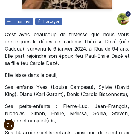
3
Imprimer
Partager
C’est avec beaucoup de tristesse que nous vous
annonçons le décès de madame Thérèse Dazé (née
Gadoua), survenu le 6 janvier 2024, à l’âge de 94 ans.
Elle part rejoindre son époux feu Paul-Émile Dazé et
sa fille feu Carole Dazé.
Elle laisse dans le deuil;
Ses enfants Yves (Louise Campeau), Sylvie (David
King), Diane (Karl Garant), Denis (Carole Bissonnette);
Ses petits-enfants : Pierre-Luc, Jean-François,
Nicholas, Simon, Émilie, Mélissa, Sonia, Steven,
Katrine et conjoint(e)s,
Ses 14 arrière-petits-enfants, ainsi que de nombreux