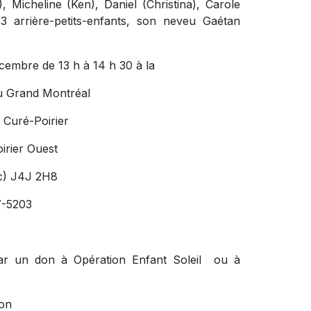
), Micheline (Ken), Daniel (Christina), Carole
13 arrière-petits-enfants, son neveu Gaétan
écembre de 13 h à 14 h 30 à la
u Grand Montréal
 Curé-Poirier
irier Ouest
c) J4J 2H8
7-5203
ar un don à Opération Enfant Soleil ou à
don