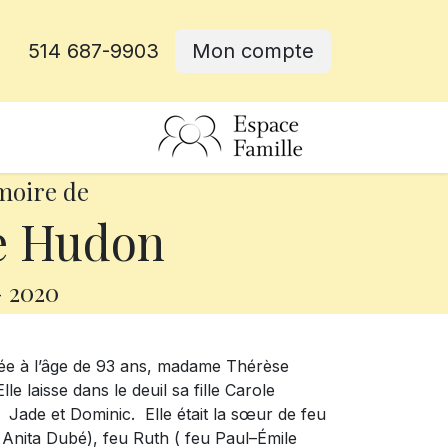
514 687-9903
Mon compte
rative
moire de
e Hudon
-
2020
ée à l’âge de 93 ans, madame Thérèse
 laisse dans le deuil sa fille Carole
ts Jade et Dominic. Elle était la sœur de feu
Anita Dubé), feu Ruth ( feu Paul–Émile