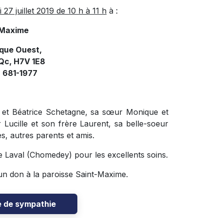
 27 juillet 2019 de 10 h à 11 h
à :
t-Maxime
sque Ouest,
Qc, H7V 1E8
) 681-1977
e et Béatrice Schetagne, sa sœur Monique et
r Lucille et son frère Laurent,
sa belle-soeur
es, autres parents et amis.
e Laval (Chomedey) pour les excellents soins.
un don à la paroisse Saint-Maxime.
e de sympathie