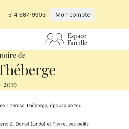
514 687-9903
Mon compte
rative
moire de
Théberge
-
2019
dame Thérèse Théberge, épouse de feu
enoit), Daniel (Linda) et Pierre, ses petits-