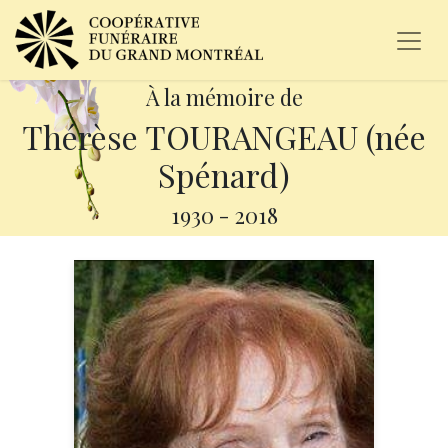
À la mémoire de
Thérèse TOURANGEAU (née
Spénard)
1930
-
2018