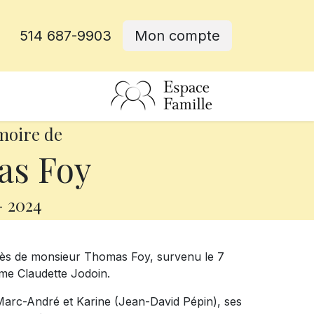
514 687-9903
Mon compte
rative
moire de
s Foy
-
2024
cès de monsieur Thomas Foy, survenu le 7
dame Claudette Jodoin.
s Marc-André et Karine (Jean-David Pépin), ses