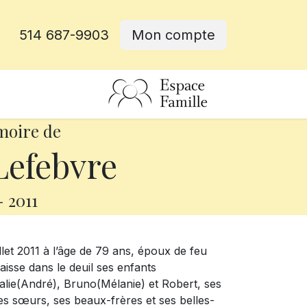
514 687-9903
Mon compte
rative
moire de
Lefebvre
-
2011
illet 2011 à l’âge de 79 ans, époux de feu
laisse dans le deuil ses enfants
lie(André), Bruno(Mélanie) et Robert, ses
 ses sœurs, ses beaux-frères et ses belles-