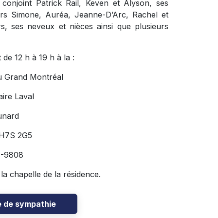
 conjoint Patrick Rail, Keven et Alyson, ses
urs Simone, Auréa, Jeanne-D’Arc, Rachel et
s, ses neveux et nièces ainsi que plusieurs
 de 12 h à 19 h à la :
u Grand Montréal
ire Laval
unard
 H7S 2G5
4-9808
la chapelle de la résidence.
e de sympathie