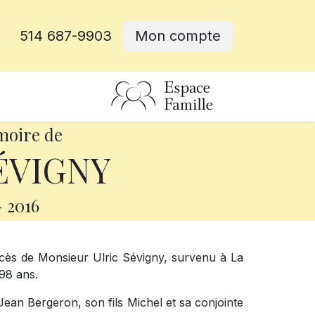
514 687-9903
Mon compte
rative
moire de
SÉVIGNY
-
2016
cès de Monsieur Ulric Sévigny, survenu à La
 98 ans.
ux Jean Bergeron,
son fils Michel et sa conjointe