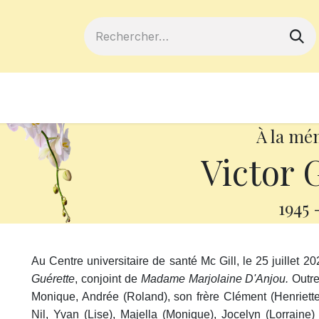
ferts
Devenir membre
Votre coopé
À la mé
Victor 
1945
Au Centre universitaire de santé Mc Gill, le 25 juillet 
Guérette
, conjoint de
Madame Marjolaine
D'Anjou.
Outre 
Monique, Andrée (Roland), son frère Clément (Henriett
Nil, Yvan (Lise), Majella (Monique), Jocelyn (Lorraine)