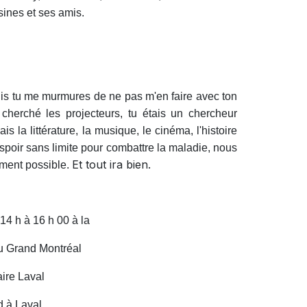
sines et ses amis.
puis tu me murmures de ne pas m'en faire avec ton
 cherché les projecteurs, tu étais un chercheur
la littérature, la musique, le cinéma, l'histoire
espoir sans limite pour combattre la maladie, nous
Et tout ira bien.
lement possible.
14 h à 16 h 00 à la
u Grand Montréal
ire Laval
d à Laval