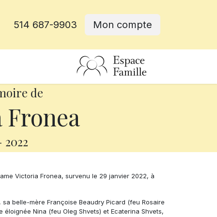
514 687-9903
Mon compte
rative
moire de
a Fronea
-
2022
me Victoria Fronea, survenu le 29 janvier 2022, à
rd, sa belle-mère Françoise Beaudry Picard (feu Rosaire
ée éloignée Nina (feu Oleg Shvets) et Ecaterina Shvets,