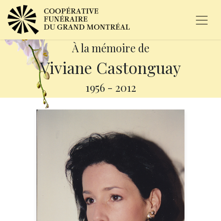
À la mémoire de
Viviane Castonguay
1956
-
2012