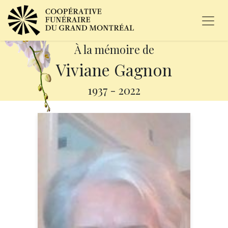
À la mémoire de
Viviane Gagnon
1937
-
2022