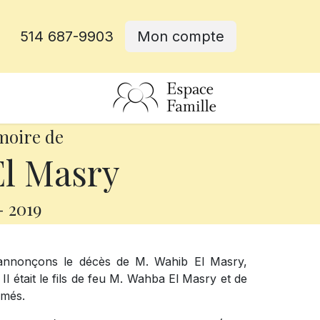
514 687-9903
Mon compte
rative
moire de
l Masry
-
2019
 annonçons le décès de M. Wahib El Masry,
 Il était le fils de feu M. Wahba El Masry et de
imés.