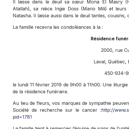
Il laisse dans le deuil sa sœur Mona El Masry 
Atallah), sa nièce Ingie Doss (Mario Mili) et leurs 
Natasha. Il laisse aussi dans le deuil tantes, cousins
La famille recevra les condoléances à la :
Résidence funér
2000, rue C
Laval, Québec,
450-934-9
le lundi 11 février 2019 de 9h00 à 11h00. Une liturgie
de la résidence funéraire.
Au lieu de fleurs, vos marques de sympathie peuven
Société de recherche sur le cancer :
http://www.
pid=1781
La famille tient à remercier l’équipe de soins de l’unité