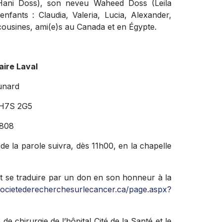
(Hani Doss), son neveu Waheed Doss (Leila
enfants : Claudia, Valeria, Lucia, Alexander,
, cousines, ami(e)s au Canada et en Égypte.
aire Laval
unard
 H7S 2G5
808
 de la parole suivra, dès 11h00, en la chapelle
t se traduire par un don en son honneur à la
societederecherchesurlecancer.ca/page.aspx?
 de chirurgie de l’hôpital Cité de la Santé et le