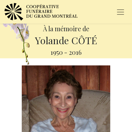
À la mémoire de
Yolande CÔTÉ
1950
-
2016