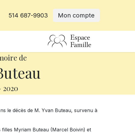
514 687-9903
Mon compte
rative
moire de
Buteau
-
2020
ns le décès de M. Yvan Buteau, survenu à
s filles Myriam Buteau (Marcel Boivin) et