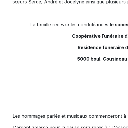
sœurs Serge, André et Jocelyne ainsi que plusieurs 
La famille recevra les condoléances
le samed
Coopérative Funéraire 
Résidence funéraire 
5000 boul. Cousineau
Les hommages parlés et musicaux commenceront à 1
L'argent amassé pour la cause sera remis à : L'Associ