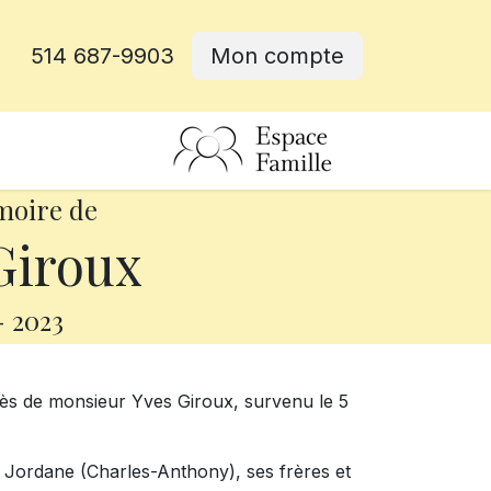
514 687-9903
Mon compte
rative
moire de
Giroux
-
2023
cès de monsieur Yves Giroux, survenu le 5
et Jordane (Charles-Anthony), ses frères et