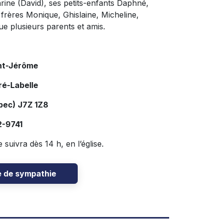
Karine (David), ses petits-enfants Daphné,
frères Monique, Ghislaine, Micheline,
que plusieurs parents et amis.
nt-Jérôme
ré-Labelle
bec) J7Z 1Z8
2-9741
suivra dès 14 h, en l’église.
e de sympathie