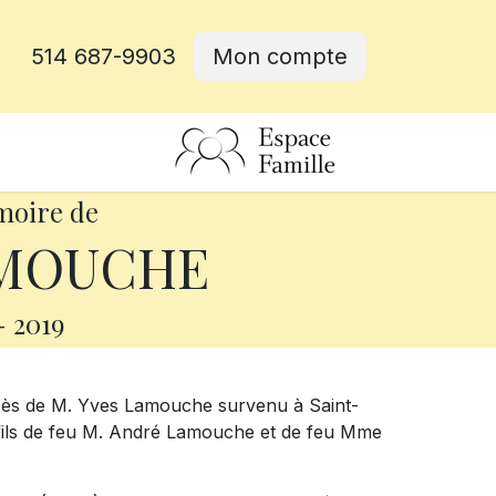
514 687-9903
Mon compte
rative
moire de
AMOUCHE
-
2019
écès de M. Yves Lamouche survenu à Saint-
 le fils de feu M. André Lamouche et de feu Mme