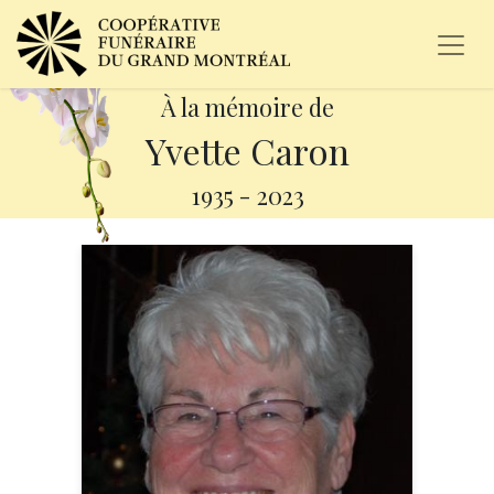
À la mémoire de
Yvette Caron
1935
-
2023