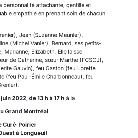
a personnalité attachante, gentille et
quable empathie en prenant soin de chacun
 Grenier), Jean (Suzanne Meunier),
ne (Michel Vanier), Bernard, ses petits-
 Marianne, Elizabeth. Elle laisse
a sœur de Catherine, sœur Marthe (FCSCJ),
rite Gauvin), feu Gaston (feu Lorette
erte (feu Paul-Émile Charbonneau), feu
renier).
juin 2022, de 13 h à 17 h
à la
du Grand Montréal
 Curé-Poirier
 Ouest à Longueuil