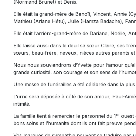
(Normand Brunet) et Denis.
Elle était la grand-mère de Benoît, Vincent, Annie (Cy
Mathieu (Ariane Hétu), Julie (Hamza Badache), Fanny
Elle était l’arrière-grand-mère de Dariane, Noélie, A
Elle laisse aussi dans le deuil sa sœur Claire, ses frè
sœurs, beau-frère, neveux, nièces autres parents et
Nous nous souviendrons d’Yvette pour l’amour qu’elle v
grande curiosité, son courage et son sens de l’hum
Une messe de funérailles a été célébrée dans la plus st
L’urne sera déposée à côté de son amour, Paul-Aimé 
intimité.
er
La famille tient à remercier le personnel du 1
ouest 
bons soins et l’humanité dont ils ont fait preuve pend
Vos marques de sympathie peuvent se traduire par un