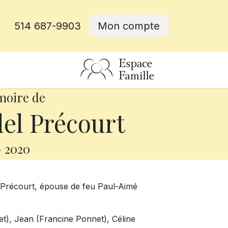
514 687-9903
Mon compte
rative
moire de
el Précourt
-
2020
e Précourt, épouse de feu Paul-Aimé
get), Jean (Francine Ponnet), Céline