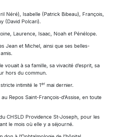
ril Néré), Isabelle (Patrick Bibeau), François,
 (David Polcari).
ntoine, Laurence, Isaac, Noah et Pénélope.
res Jean et Michel, ainsi que ses belles-
 amis.
ouait à sa famille, sa vivacité d’esprit, sa
our hors du commun.
er
ricte intimité le 1
mai dernier.
au Repos Saint-François-d’Assise, en toute
du CHSLD Providence St-Joseph, pour les
ant le mois où elle y a séjourné.
 don à l’Ophtalmologie de l’hôpital