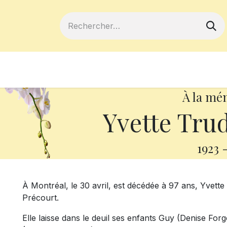
ferts
Devenir membre
Votre coopé
À la mé
Yvette Trud
1923
À Montréal, le 30 avril, est décédée à 97 ans, Yvett
Précourt.
Elle laisse dans le deuil ses enfants Guy (Denise For