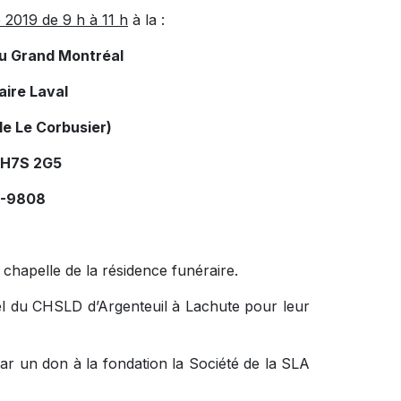
2019 de 9 h à 11 h
à la :
du Grand Montréal
aire Laval
le Le Corbusier)
 H7S 2G5
34-9808
 chapelle de la résidence funéraire.
nel du CHSLD d’Argenteuil à Lachute pour leur
r un don à la fondation la Société de la SLA