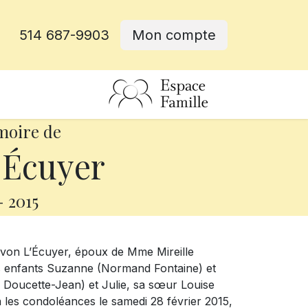
514 687-9903
Mon compte
rative
moire de
'Écuyer
-
2015
 Yvon L’Écuyer, époux de Mme Mireille
ses enfants Suzanne (Normand Fontaine) et
i Doucette-Jean) et Julie, sa sœur Louise
ra les condoléances le samedi 28 février 2015,