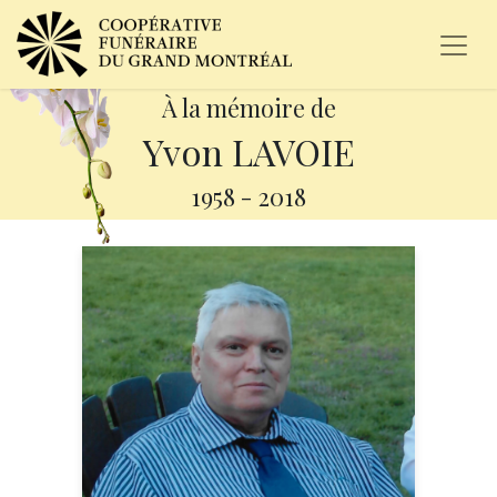
À la mémoire de
Yvon LAVOIE
1958
-
2018