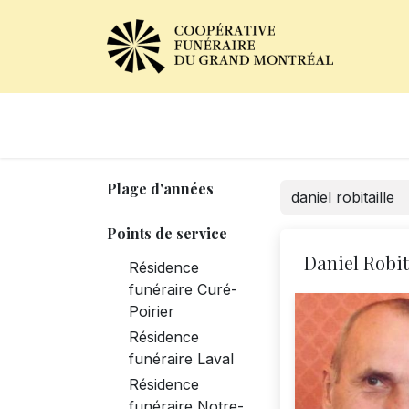
Avis de décès
Services of
Plage d'années
Points de service
Daniel Robit
Résidence
funéraire Curé-
Poirier
Résidence
funéraire Laval
Résidence
funéraire Notre-