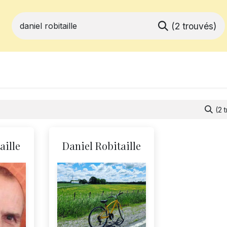
(2 trouvés)
ferts
Devenir membre
Votre coopé
(2 
aille
Daniel Robitaille