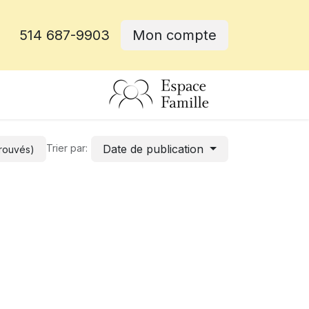
514 687-9903
Mon compte
rative
Date de publication
Trier par:
trouvés)