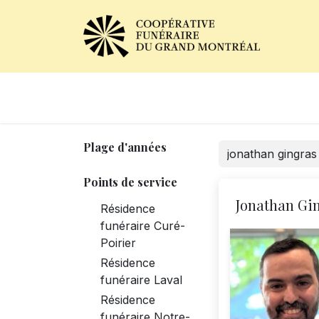
Avis de décès
Services of
Plage d'années
Points de service
Jonathan Gi
Résidence
funéraire Curé-
Poirier
Résidence
funéraire Laval
Résidence
funéraire Notre-