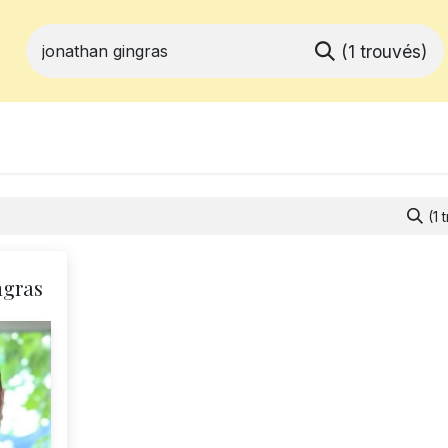
(1 trouvés)
ferts
Devenir membre
Votre coopé
(1 
ngras