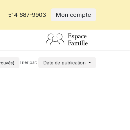
514 687-9903
Mon compte
rative
Date de publication
Trier par:
trouvés)