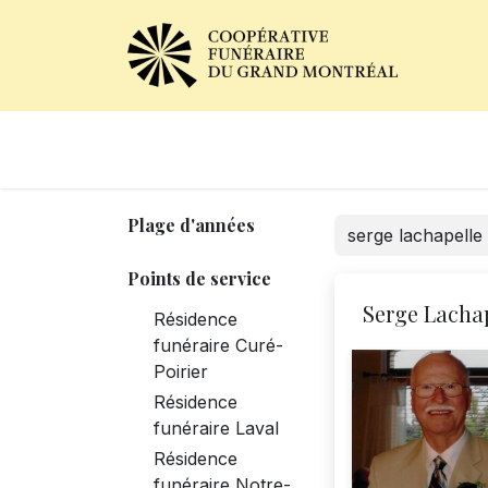
Avis de décès
Services of
Plage d'années
Points de service
Serge Lacha
Résidence
funéraire Curé-
Poirier
Résidence
funéraire Laval
Résidence
funéraire Notre-