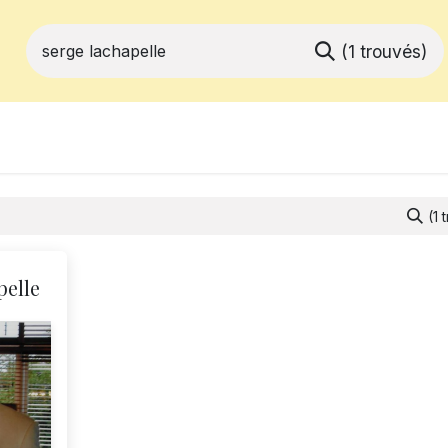
(1 trouvés)
ferts
Devenir membre
Votre coopé
(1 
pelle