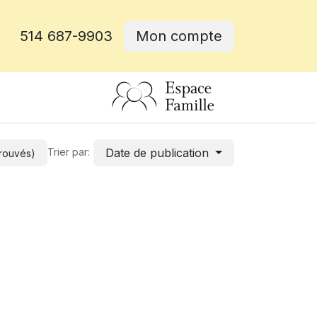
514 687-9903
Mon compte
rative
Date de publication
Trier par:
trouvés)