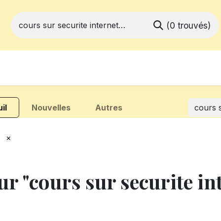
(0 trouvés)
ferts
Devenir membre
Votre coopé
il
Nouvelles
Autres
×
r "cours sur securite in