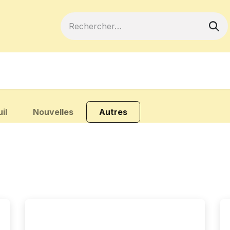
ferts
Devenir membre
Votre coopé
il
Nouvelles
Autres