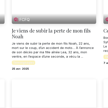
FCFQ
Je viens de subir la perte de mon fils
Ce
Noah
Bon
Syl
Je viens de subir la perte de mon fils Noah, 22 ans,
l
Le
mort sur le coup, d’un accident de moto… À l’annonce
re
de son décès par ma fille aînée Lea, 32 ans, mon
ventre, en l’espace d’une seconde, a vécu la ...
T
Témoignages
7 a
25 avr. 2025