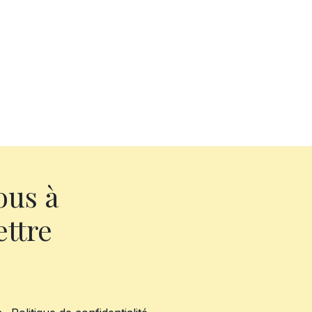
ous à
ettre