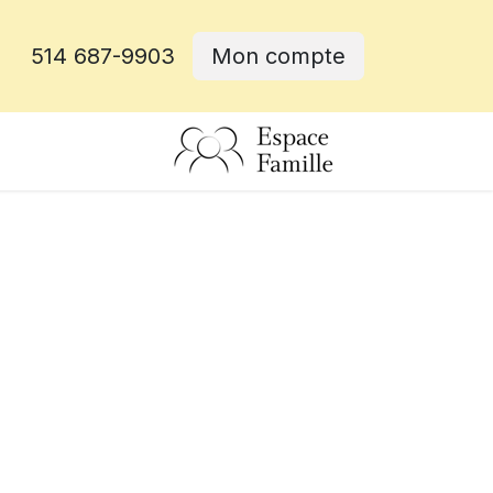
514 687-9903
Mon compte
rative