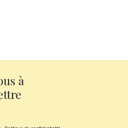
ous à
ettre