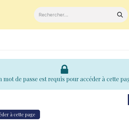
ferts
Devenir membre
Votre coopé
 mot de passe est requis pour accéder à cette pa
éder à cette page