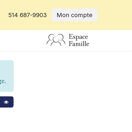
514 687-9903
Mon compte
rative
ge.