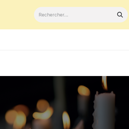
ferts
Devenir membre
Votre coopé