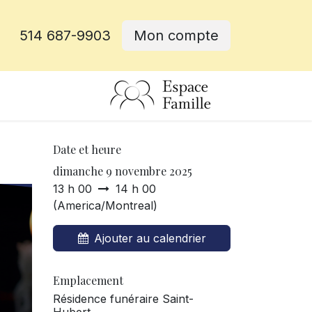
514 687-9903
Mon compte
rative
Date et heure
dimanche 9 novembre 2025
13 h 00
14 h 00
(
America/Montreal
)
Ajouter au calendrier
Emplacement
Résidence funéraire Saint-