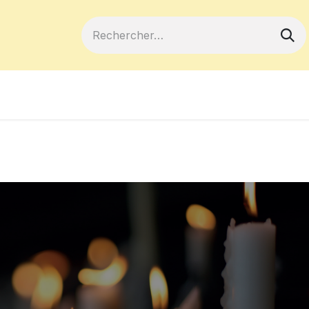
ferts
Devenir membre
Votre coopé