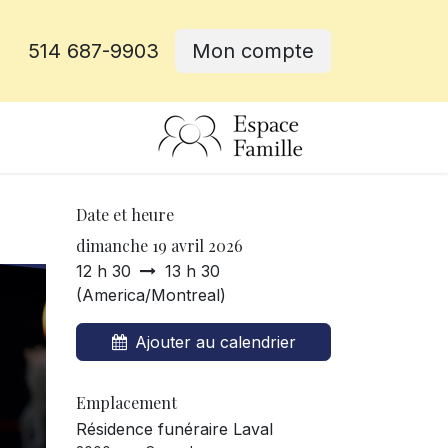
514 687-9903
Mon compte
rative
Date et heure
dimanche 19 avril 2026
12 h 30
13 h 30
(
America/Montreal
)
Ajouter au calendrier
Emplacement
Résidence funéraire Laval