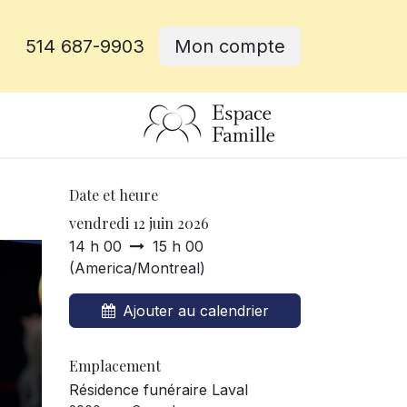
514 687-9903
Mon compte
rative
Date et heure
vendredi 12 juin 2026
14 h 00
15 h 00
(
America/Montreal
)
Ajouter au calendrier
Emplacement
Résidence funéraire Laval