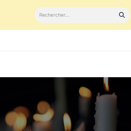
ferts
Devenir membre
Votre coopé